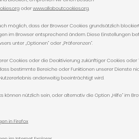
kies.org
oder
www.allaboutcookies.org.
 auch möglich, dass der Browser Cookies grundsätzlich blockie
ngen im Browser entsprechend ändern. Diese Einstellungen be
ers unter „Optionen“ oder „Präferenzen“.
rer Cookies oder die Deaktivierung zukünftiger Cookies oder
 dass bestimmte Bereiche oder Funktionen unserer Dienste ni
utzererlebnis anderweitig beeinträchtigt wird.
s können nützlich sein, oder alternativ die Option „Hilfe“ im Br
en in Firefox
gen im Internet Explorer