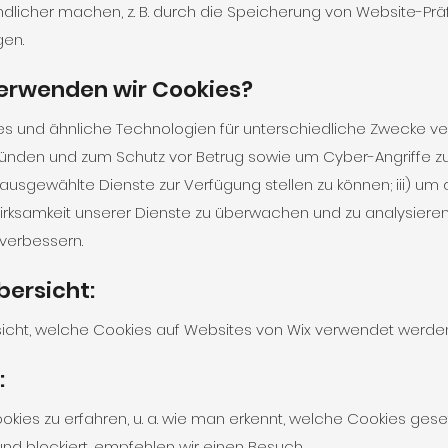
ndlicher machen, z. B. durch die Speicherung von Website-Pr
gen.
erwenden wir Cookies?
s und ähnliche Technologien für unterschiedliche Zwecke ver
ründen und zum Schutz vor Betrug sowie um Cyber-Angriffe z
m ausgewählte Dienste zur Verfügung stellen zu können; iii) u
Wirksamkeit unserer Dienste zu überwachen und zu analysiere
 verbessern.
bersicht:
sicht, welche Cookies auf Websites von Wix verwendet werde
:
kies zu erfahren, u. a. wie man erkennt, welche Cookies ges
 und blockiert, empfehlen wir einen Besuch