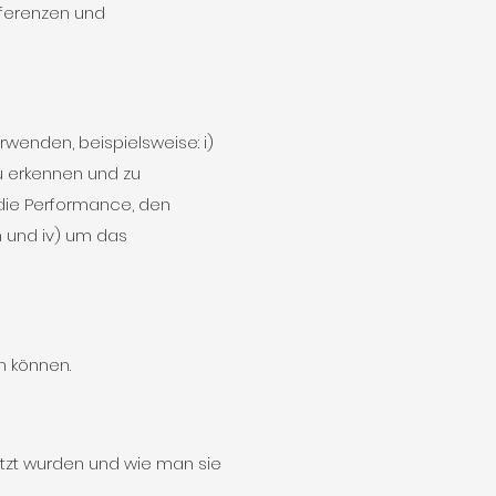
äferenzen und
wenden, beispielsweise: i)
u erkennen und zu
m die Performance, den
n und iv) um das
n können.
etzt wurden und wie man sie